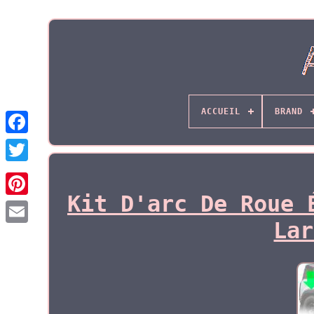
ACCUEIL
BRAND
Kit D'arc De Roue 
Lar