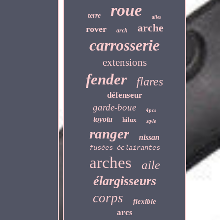
roue
terre
ailes
arche
rover
arch
carrosserie
extensions
fender
flares
défenseur
garde-boue
4pcs
toyota
hilux
style
ranger
nissan
fusées éclairantes
arches
aile
élargisseurs
corps
flexible
arcs