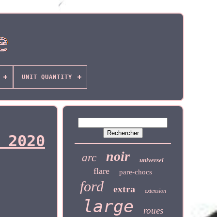
UNIT QUANTITY
 2020
noir
arc
universel
flare
pare-chocs
ford
extra
extension
large
roues