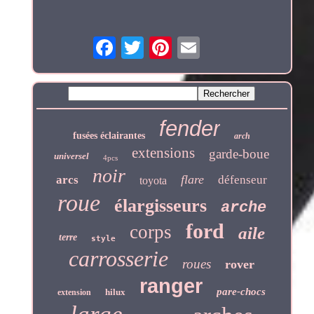
fender
fusées éclairantes
arch
extensions
garde-boue
universel
4pcs
noir
flare
arcs
défenseur
toyota
roue
élargisseurs
arche
ford
corps
aile
terre
style
carrosserie
roues
rover
ranger
pare-chocs
hilux
extension