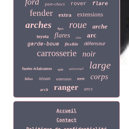
ford
rover
flare
pare-chocs
fender
extensions
extra
roue
arches
arche
4pcs
flares
arc
toyota
ailes
garde-boue
défenseur
flexible
carrosserie
noir
large
fusées éclairantes
universel
style
corps
nissan
hilux
terre
extension
ranger
arcs
arch
Accueil
Contact