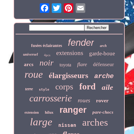
fender
fusées éclairantes
arch
extensions
garde-boue
universel
4pcs
noir
flare
arcs
défenseur
toyota
roue
élargisseurs
arche
ford
corps
aile
terre
style
carrosserie
roues
rover
ranger
pare-chocs
hilux
extension
large
arches
nissan
arc