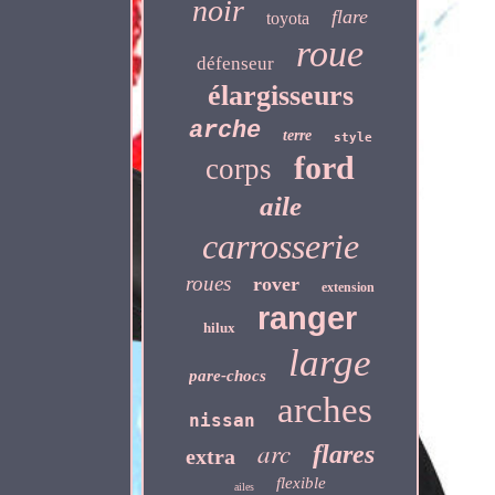
noir
flare
toyota
roue
défenseur
élargisseurs
arche
terre
style
ford
corps
aile
carrosserie
roues
rover
extension
ranger
hilux
large
pare-chocs
arches
nissan
arc
flares
extra
flexible
ailes