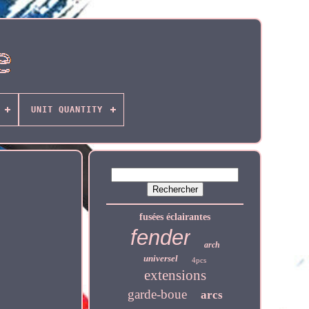
UNIT QUANTITY
fusées éclairantes
fender
arch
universel
4pcs
extensions
garde-boue
arcs