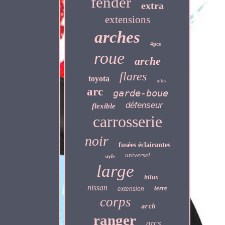
fender
extra
extensions
arches
4pcs
roue
arche
flares
toyota
ailes
arc
garde-boue
défenseur
flexible
carrosserie
noir
fusées éclairantes
universel
style
large
hilux
nissan
terre
extension
corps
arch
ranger
arcs