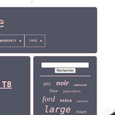
WARRANTY
TYPE
noir
 T8
arc
universel
flare
pare-chocs
ford
extra
extension
large
roues