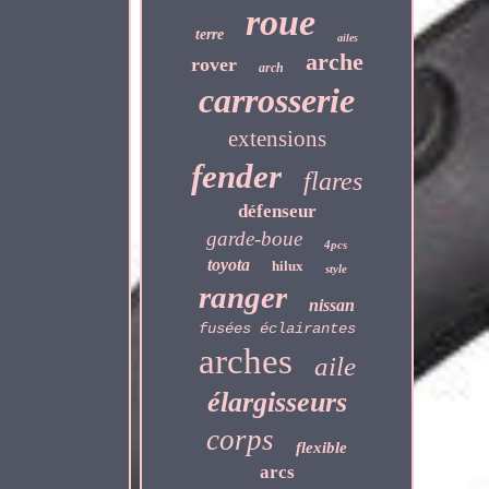
roue
terre
ailes
arche
rover
arch
carrosserie
extensions
fender
flares
défenseur
garde-boue
4pcs
toyota
hilux
style
ranger
nissan
fusées éclairantes
arches
aile
élargisseurs
corps
flexible
arcs