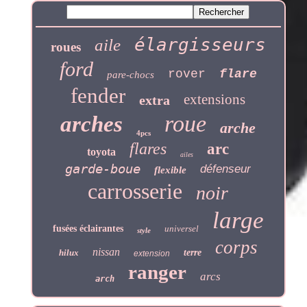
élargisseurs
aile
roues
ford
rover
flare
pare-chocs
fender
extensions
extra
roue
arches
arche
4pcs
flares
arc
toyota
ailes
garde-boue
défenseur
flexible
carrosserie
noir
large
fusées éclairantes
universel
style
corps
nissan
hilux
terre
extension
ranger
arcs
arch