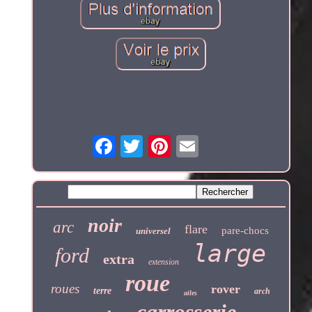
noir
arc
flare
pare-chocs
universel
large
ford
extra
extension
roue
roues
rover
terre
arch
ailes