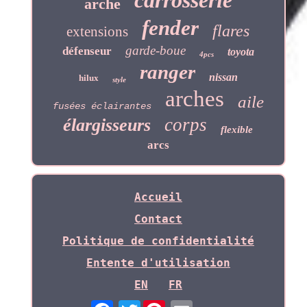
carrosserie
arche
fender
flares
extensions
garde-boue
défenseur
toyota
4pcs
ranger
nissan
hilux
style
arches
aile
fusées éclairantes
corps
élargisseurs
flexible
arcs
Accueil
Contact
Politique de confidentialité
Entente d'utilisation
EN
FR
Twitter