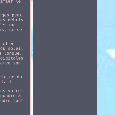
rifier le
rges peut
res débris
ées ou
as, ne se
e et à
 du soleil
s longue.
 digitales
serve son
rigine du
rfait.
ans votre
épondre à
oudre tout