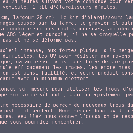
les 24 heures suivant votre commande pour vé
 véhicule. 1 kit d’élargisseurs d’ailes.
 cm, largeur 20 cm). Le kit d’élargisseurs la
mages causés par la terre, le gravier et aut
la conduite sur des routes boueuses, accident
ue ABS léger et durable, il ne se craquelle p
 pas et ne se déforme pas.
soleil intense, aux fortes pluies, à la neig
 difficiles. les UV pour résister aux rayons
ique, garantissant ainsi une durée de vie plu
mule efficacement les traces, les empreintes
 en est ainsi facilité, et votre produit con
cable avec un minimum d’effort.
conçus sur mesure pour utiliser les trous d’o
upe sur votre véhicule, pour un ajustement pa
tre nécessaire de percer de nouveaux trous d
ajustement parfait. Nous serons heureux de r
ures. Veuillez nous donner l’occasion de rés
que vous pourriez rencontrer.