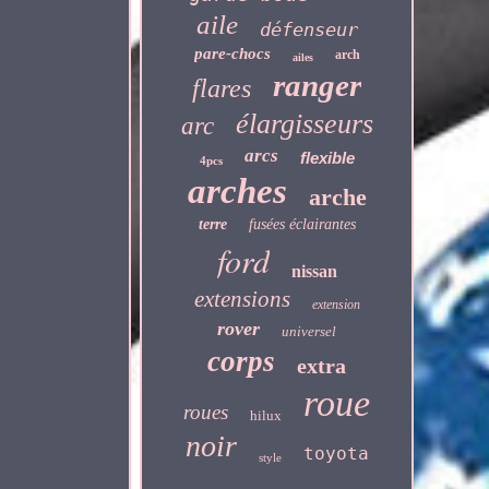
aile
défenseur
pare-chocs
arch
ailes
ranger
flares
élargisseurs
arc
arcs
flexible
4pcs
arches
arche
terre
fusées éclairantes
ford
nissan
extensions
extension
rover
universel
corps
extra
roue
roues
hilux
noir
toyota
style