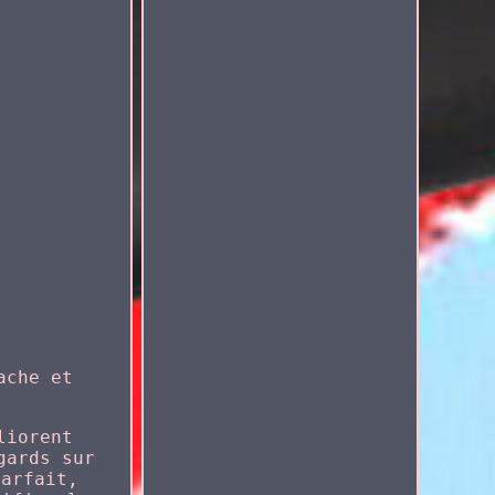
ache et
liorent
gards sur
parfait,