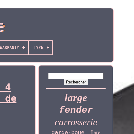
WARRANTY
TYPE
 4
large
 de
fender
carrosserie
garde-boue
flare