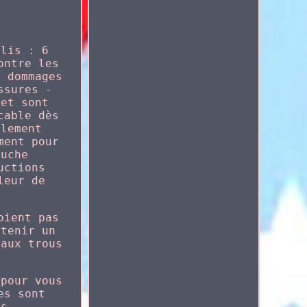
olis : 6
ontre les
x dommages
ssures -
 et sont
cable dès
ulement
ment pour
ouche
uctions
leur de
oient pas
btenir un
 aux trous
 pour vous
es sont
es.