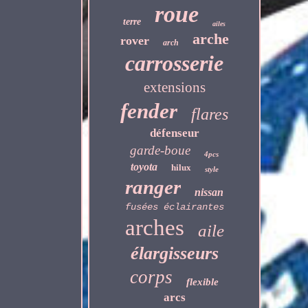
roue
terre
ailes
arche
rover
arch
carrosserie
extensions
fender
flares
défenseur
garde-boue
4pcs
toyota
hilux
style
ranger
nissan
fusées éclairantes
arches
aile
élargisseurs
corps
flexible
arcs