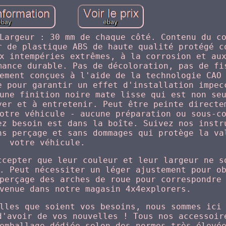
Largeur : 30 mm de chaque côté. Contenu du c
r de plastique ABS de haute qualité protégé c
x intempéries extrêmes, à la corrosion et au
mance durable. Pas de décoloration, pas de fi
ement conçues à l'aide de la technologie CAO
e pour garantir un effet d'installation impec
une finition noire mate lisse qui est non se
yer et à entretenir. Peut être peinte directe
otre véhicule - aucune préparation ou sous-c
ez besoin est dans la boîte. Suivez nos instr
ns perçage et sans dommages qui protège la va
votre véhicule.
ccepter que leur couleur et leur largeur ne s
. Peut nécessiter un léger ajustement pour o
perçage des arches de roue pour correspondre
venue dans notre magasin 4x4explorers.
lles que soient vos besoins, nous sommes ici
d'avoir de vos nouvelles ! Tous nos accessoir
emballage dédiée selon des normes très élevé