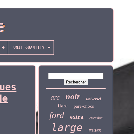
UNIT QUANTITY
ues
noir
de
arc
universel
flare
pare-chocs
ford
extra
extension
large
roues