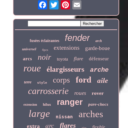
fender
fusées éclairantes
arch
extensions
garde-boue
universel
4pcs
noir
flare
arcs
défenseur
toyota
roue
élargisseurs
arche
ford
corps
aile
terre
style
carrosserie
roues
rover
ranger
pare-chocs
hilux
extension
large
arches
nissan
arc
flares
extra
flexible
ailes