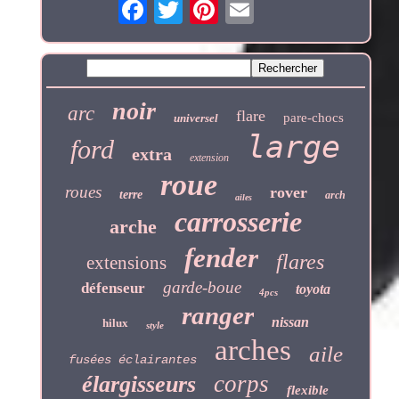
noir
arc
flare
pare-chocs
universel
large
ford
extra
extension
roue
roues
rover
terre
arch
ailes
carrosserie
arche
fender
flares
extensions
garde-boue
défenseur
toyota
4pcs
ranger
nissan
hilux
style
arches
aile
fusées éclairantes
corps
élargisseurs
flexible