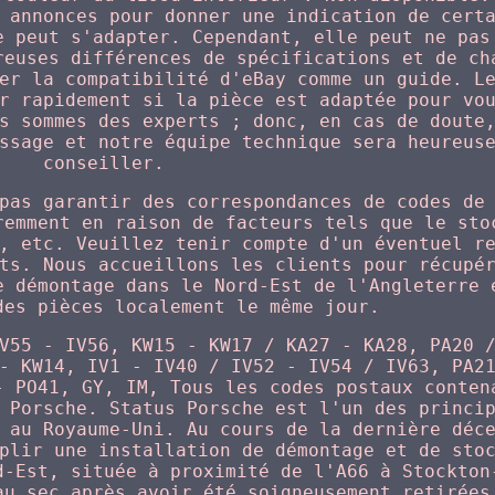
 annonces pour donner une indication de cert
e peut s'adapter. Cependant, elle peut ne pas
reuses différences de spécifications et de ch
er la compatibilité d'eBay comme un guide. L
r rapidement si la pièce est adaptée pour vo
s sommes des experts ; donc, en cas de doute
ssage et notre équipe technique sera heureus
conseiller.
pas garantir des correspondances de codes de
remment en raison de facteurs tels que le sto
, etc. Veuillez tenir compte d'un éventuel r
ts. Nous accueillons les clients pour récupé
e démontage dans le Nord-Est de l'Angleterre 
des pièces localement le même jour.
V55 - IV56, KW15 - KW17 / KA27 - KA28, PA20 
- KW14, IV1 - IV40 / IV52 - IV54 / IV63, PA2
- PO41, GY, IM, Tous les codes postaux conten
 Porsche. Status Porsche est l'un des princi
 au Royaume-Uni. Au cours de la dernière déc
plir une installation de démontage et de sto
d-Est, située à proximité de l'A66 à Stockton
au sec après avoir été soigneusement retirées