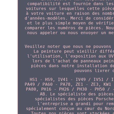
compatibilité est fournie dans les
voitures sur lesquelles cette pièc
à votre voiture en raison des nomb
d'années-modèles. Merci de considér
et le plus simple moyen de vérifie
comparer les numéros de pièces. Nou
nous appeler ou nous envoyer un me
Veuillez noter que nous ne pouvons 
La peinture peut vieillir diffé
l'utilisation, l'exposition aux UV
lors de l'achat de panneaux pein
pièces dans notre installation d
pouvons livrer 
HS1 - HS9, IV41 - IV49 / IV51 / I
PA49 / PA60 - PA78, ZE1 - ZE3, KW1 
PA80, PH16 - PH26 / PH30 - PH50 / 
AB. Le spécialiste des pièces
spécialistes des pièces Porsche
l'entreprise a grandi pour rem
spécialement conçue au cœur du Nor
Toutes nos pièces sont stockées 