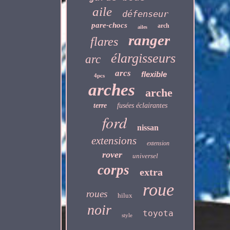
aile
défenseur
pare-chocs
arch
ailes
ranger
flares
élargisseurs
arc
arcs
flexible
4pcs
arches
arche
terre
fusées éclairantes
ford
nissan
extensions
extension
rover
universel
corps
extra
roue
roues
hilux
noir
toyota
style