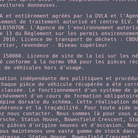
voitures donneuses.
A et entièrement agréés par la DVLA et l'Age
sement de traitement autorisé et centre ELV. 
LB3507UK. L'Agence de l'environnement autori
e 13 du Règlement sur les permis environneme
 2016. Licence de transport de déchets : CBD
rtier, revendeur - Niveau supérieur.
 150080. Licence de site de la loi sur les n
é conforme à la norme VRA pour les pièces ré
t de véhicules hors d'usage.
uation indépendante des politiques et procédu
chaque pièce de véhicule récupérée a été corr
 classée. Le fonctionnement d'un système de g
chèvement d'un cours de formation obligatoir
épine dorsale du schéma. Cette réalisation d
ohérence et la traçabilité. Pour toute aide o
ez nous contacter. Nous sommes là pour vous a
rsche. Status House, Bowesfield Crescent, St
es pièces d'origine neuves et d'occasion. Nou
ous maintenons une vaste gamme de stock dans
Adresse : Status House, Bowesfield Crescent, 