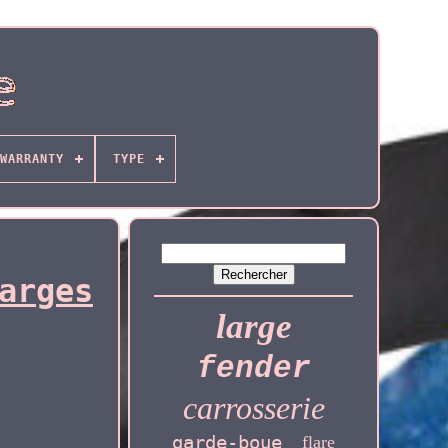
WARRANTY
TYPE
arges
large
fender
carrosserie
garde-boue
flare