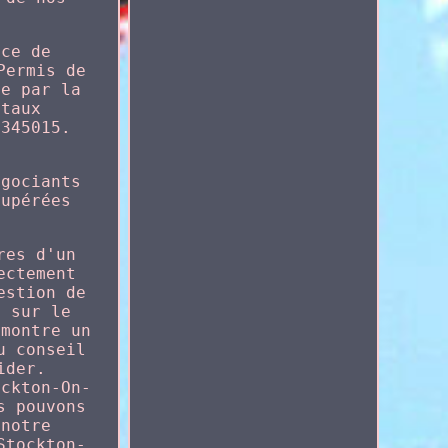
nce de
Permis de
se par la
ntaux
U345015.
égociants
cupérées
res d'un
ectement
estion de
e sur le
émontre un
u conseil
ider.
ockton-On-
s pouvons
 notre
Stockton-