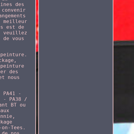
aines des
 convenir
angements
e meilleur
us est de
, veuillez
e de vous
 peinture.
ckage,
epeinture
rer des
et nous
/ PA41 -
1 - PA38 /
ant BT ou
paux
ennie,
ckage
-on-Tees.
 de nos