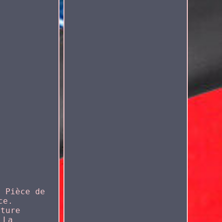
: Pièce de
ce.
iture
 La