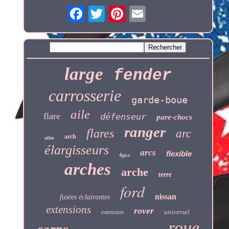
large
fender
carrosserie
garde-boue
aile
flare
défenseur
pare-chocs
ranger
flares
arc
arch
ailes
élargisseurs
arcs
flexible
4pcs
arches
arche
terre
ford
nissan
fusées éclairantes
extensions
rover
universel
extension
roue